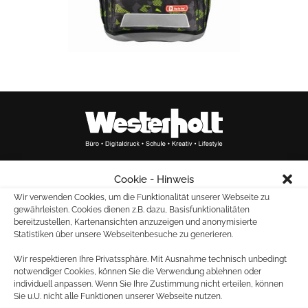
Cookie - Hinweis
Marktallee 20
Wir verwenden Cookies, um die Funktionalität unserer Webseite zu
48165 Münster
gewährleisten. Cookies dienen z.B. dazu, Basisfunktionalitäten
bereitzustellen, Kartenansichten anzuzeigen und anonymisierte
Tel.: 02501 – 261880
Statistiken über unsere Webseitenbesuche zu generieren.
Fax: 02501 – 28603
Wir respektieren Ihre Privatssphäre. Mit Ausnahme technisch unbedingt
notwendiger Cookies, können Sie die Verwendung ablehnen oder
individuell anpassen. Wenn Sie Ihre Zustimmung nicht erteilen, können
E-MAIL:
Sie u.U. nicht alle Funktionen unserer Webseite nutzen.
für allgemeine Anfragen: