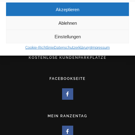
E-MAIL:
Akzeptieren
für allgemeine Anfragen:
info@westerholt.net
Ablehnen
für Druckangelegenheiten:
druck@westerholt.net
Einstellungen
Cookie-Richtlinie
Datenschutzerklärung
Impressum
KOSTENLOSE KUNDENPARKPLÄTZE
FACEBOOKSEITE
MEIN RANZENTAG