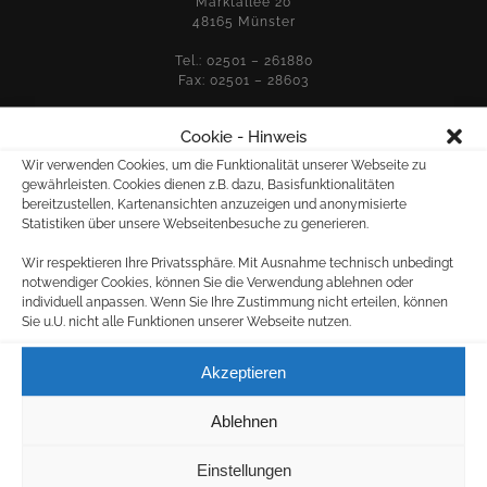
Marktallee 20
48165 Münster
Tel.: 02501 – 261880
Fax: 02501 – 28603
Cookie - Hinweis
E-MAIL:
Wir verwenden Cookies, um die Funktionalität unserer Webseite zu
gewährleisten. Cookies dienen z.B. dazu, Basisfunktionalitäten
für allgemeine Anfragen:
bereitzustellen, Kartenansichten anzuzeigen und anonymisierte
info@westerholt.net
Statistiken über unsere Webseitenbesuche zu generieren.
für Druckangelegenheiten:
Wir respektieren Ihre Privatssphäre. Mit Ausnahme technisch unbedingt
druck@westerholt.net
notwendiger Cookies, können Sie die Verwendung ablehnen oder
individuell anpassen. Wenn Sie Ihre Zustimmung nicht erteilen, können
Sie u.U. nicht alle Funktionen unserer Webseite nutzen.
KOSTENLOSE KUNDENPARKPLÄTZE
Akzeptieren
Ablehnen
FACEBOOKSEITE
Einstellungen