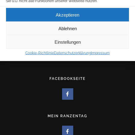
Sie u.U. nicht alle Funktionen unserer Webseite nutzen.
E-MAIL:
für allgemeine Anfragen:
Akzeptieren
info@westerholt.net
Ablehnen
für Druckangelegenheiten:
druck@westerholt.net
Einstellungen
Cookie-Richtlinie
Datenschutzerklärung
Impressum
KOSTENLOSE KUNDENPARKPLÄTZE
FACEBOOKSEITE
MEIN RANZENTAG