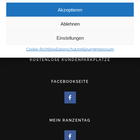
E-MAIL:
Akzeptieren
für allgemeine Anfragen:
info@westerholt.net
Ablehnen
für Druckangelegenheiten:
druck@westerholt.net
Einstellungen
Cookie-Richtlinie
Datenschutzerklärung
Impressum
KOSTENLOSE KUNDENPARKPLÄTZE
FACEBOOKSEITE
MEIN RANZENTAG