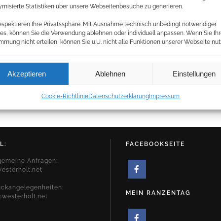
misierte Statistiken über unsere Webseitenbesuche zu generieren.
espektieren Ihre Privatssphäre. Mit Ausnahme technisch unbedingt notwendiger
es, können Sie die Verwendung ablehnen oder individuell anpassen. Wenn Sie Ih
mmung nicht erteilen, können Sie u.U. nicht alle Funktionen unserer Webseite nut
Akzeptieren
Ablehnen
Einstellungen
Cookie-Richtlinie
Datenschutzerklärung
Impressum
L:
FACEBOOKSEITE
lgemeine Anfragen:
esterholt.net
uckangelegenheiten:
MEIN RANZENTAG
westerholt.net