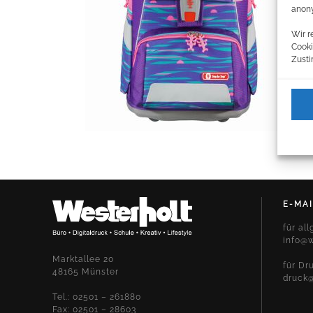
anony
Wir r
Cooki
Zusti
E-MAI
für al
info@w
Marktallee 20
für Dr
48165 Münster
druck@
Tel.: 02501 – 261880
Fax: 02501 – 28603