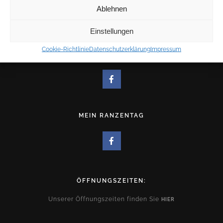
Ablehnen
KOSTENLOSE KUNDENPARKPLÄTZE
Einstellungen
Cookie-Richtlinie
Datenschutzerklärung
Impressum
FACEBOOKSEITE
MEIN RANZENTAG
ÖFFNUNGSZEITEN:
Unserer Öffnungszeiten finden Sie
HIER