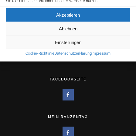
Sie u.U. nicht alle Funktionen unserer Webseite nutzen.
E-MAIL:
für allgemeine Anfragen:
Akzeptieren
info@westerholt.net
Ablehnen
für Druckangelegenheiten:
druck@westerholt.net
Einstellungen
Cookie-Richtlinie
Datenschutzerklärung
Impressum
KOSTENLOSE KUNDENPARKPLÄTZE
FACEBOOKSEITE
MEIN RANZENTAG