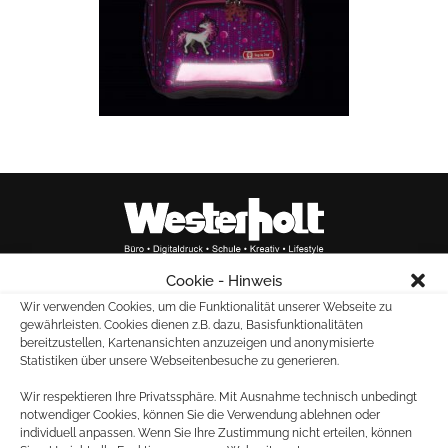
Cookie - Hinweis
Wir verwenden Cookies, um die Funktionalität unserer Webseite zu
Marktallee 20
gewährleisten. Cookies dienen z.B. dazu, Basisfunktionalitäten
48165 Münster
bereitzustellen, Kartenansichten anzuzeigen und anonymisierte
Statistiken über unsere Webseitenbesuche zu generieren.
Tel.: 02501 – 261880
Fax: 02501 – 28603
Wir respektieren Ihre Privatssphäre. Mit Ausnahme technisch unbedingt
notwendiger Cookies, können Sie die Verwendung ablehnen oder
individuell anpassen. Wenn Sie Ihre Zustimmung nicht erteilen, können