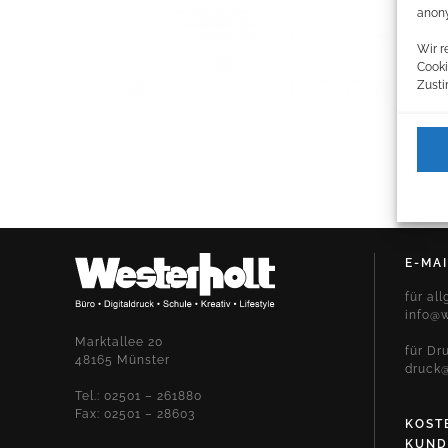
anony
Wir r
Cooki
Zusti
E-MAI
für al
info@w
Marktallee 20
für Dr
48165 Münster
druck@
Tel.: 02501 – 261880
Fax: 02501 – 28603
KOST
KUND