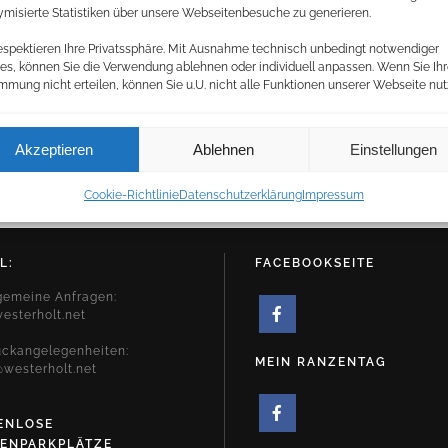
misierte Statistiken über unsere Webseitenbesuche zu generieren.
espektieren Ihre Privatssphäre. Mit Ausnahme technisch unbedingt notwendiger
es, können Sie die Verwendung ablehnen oder individuell anpassen. Wenn Sie Ih
mmung nicht erteilen, können Sie u.U. nicht alle Funktionen unserer Webseite nut
Akzeptieren
Ablehnen
Einstellungen
Cookie-Richtlinie
Datenschutzerklärung
Impressum
L:
FACEBOOKSEITE
lgemeine Anfragen:
esterholt.net
uckangelegenheiten:
MEIN RANZENTAG
westerholt.net
ENLOSE
ENPARKPLÄTZE