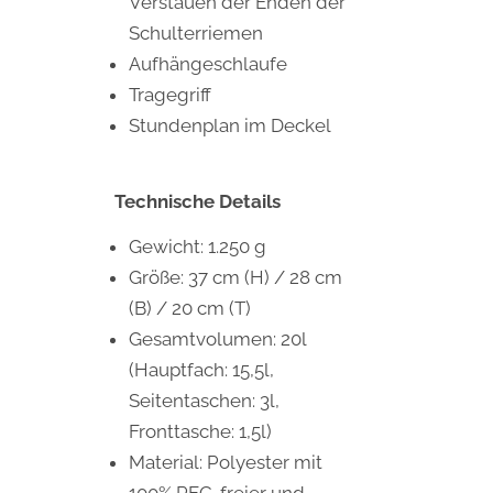
Verstauen der Enden der
Schulterriemen
Aufhängeschlaufe
Tragegriff
Stundenplan im Deckel
Technische Details
Gewicht: 1.250 g
Größe: 37 cm (H) / 28 cm
(B) / 20 cm (T)
Gesamtvolumen: 20l
(Hauptfach: 15,5l,
Seitentaschen: 3l,
Fronttasche: 1,5l)
Material: Polyester mit