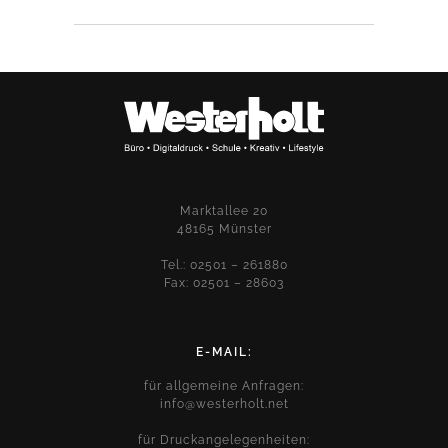
Marktallee 20
48165 Münster
Tel.: 02501 – 261880
Fax: 02501 – 28603
E-MAIL:
für allgemeine Anfragen:
info@westerholt.net
für Druckangelegenheiten: