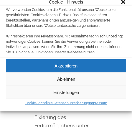
Cookie - Hinweis
Lageverstellriemen
Wir verwenden Cookies, um die Funktionalität unserer Webseite zu
Höhenverstellbarer
gewährleisten. Cookies dienen z.B. dazu, Basisfunktionalitäten
Brustgurt
bereitzustellen, Kartenansichten anzuzeigen und anonymisierte
Statistiken über unsere Webseitenbesuche zu generieren.
Abnehmbarer Hüftgurt
Vorgeformtes, weiches
Wir respektieren Ihre Privatssphäre. Mit Ausnahme technisch unbedingt
notwendiger Cookies, können Sie die Verwendung ablehnen oder
Rückenpolster
individuell anpassen. Wenn Sie Ihre Zustimmung nicht erteilen, können
Sie u.U. nicht alle Funktionen unserer Webseite nutzen.
Verstaumöglichkeiten
Akzeptieren
Hauptfach, Vordertasche,
Ablehnen
zwei Seitentaschen mit
Reißverschluss und
Einstellungen
Auslaufösen
Cookie-Richtlinie
Datenschutzerklärung
Impressum
Gummibänder zur
Fixierung des
Federmäppchens unter