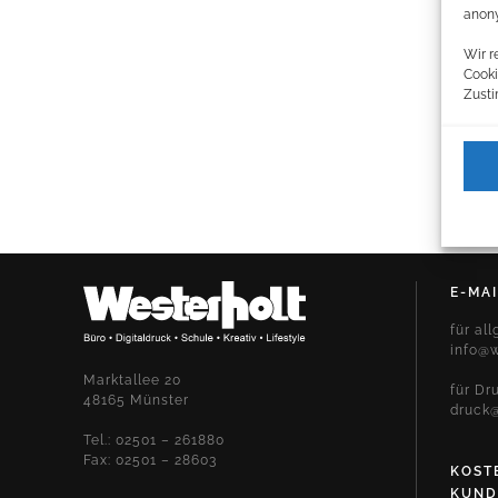
anony
Wir r
Cooki
Zusti
E-MAI
für al
info@w
Marktallee 20
für Dr
48165 Münster
druck@
Tel.: 02501 – 261880
Fax: 02501 – 28603
KOST
KUND