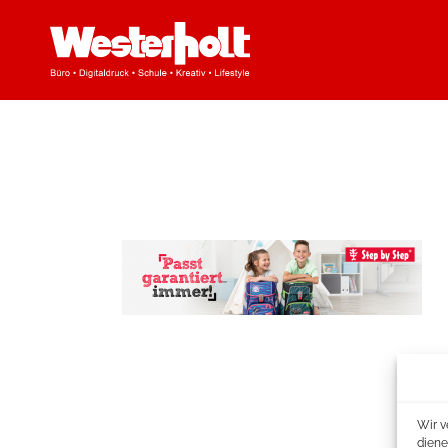
Wir v
diene