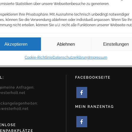
misierte Statistiken über unsere Webseitenbesuche zu generieren.
espektieren Ihre Privatssphäre. Mit Ausnahme technisch unbedingt notwendiger
es, können Sie die Verwendung ablehnen oder individuell anpassen. Wenn Sie Ih
mmung nicht erteilen, können Sie u.U. nicht alle Funktionen unserer Webseite nut
Akzeptieren
Ablehnen
Einstellungen
Cookie-Richtlinie
Datenschutzerklärung
Impressum
L:
FACEBOOKSEITE
lgemeine Anfragen:
esterholt.net
uckangelegenheiten:
MEIN RANZENTAG
westerholt.net
ENLOSE
ENPARKPLÄTZE