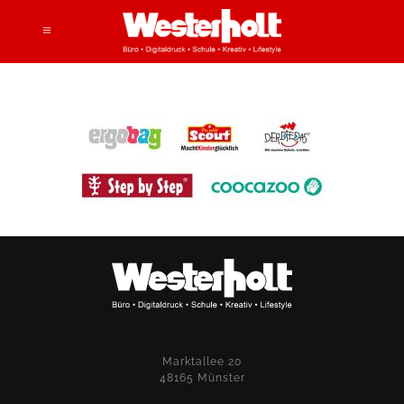
Marktallee 20
48165 Münster