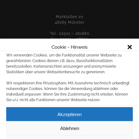
Marktallee 20
48165 Münster
Tel.: 02501 – 261880
Fax: 02501 – 28603
Cookie - Hinweis
Wir verwenden Cookies, um die Funktionalität unserer Webseite zu
E-MAIL:
gewährleisten. Cookies dienen z.B. dazu, Basisfunktionalitäten
bereitzustellen, Kartenansichten anzuzeigen und anonymisierte
für allgemeine Anfragen:
Statistiken über unsere Webseitenbesuche zu generieren.
info@westerholt.net
Wir respektieren Ihre Privatssphäre. Mit Ausnahme technisch unbedingt
für Druckangelegenheiten:
notwendiger Cookies, können Sie die Verwendung ablehnen oder
druck@westerholt.net
individuell anpassen. Wenn Sie Ihre Zustimmung nicht erteilen, können
Sie u.U. nicht alle Funktionen unserer Webseite nutzen.
Akzeptieren
KOSTENLOSE KUNDENPARKPLÄTZE
Ablehnen