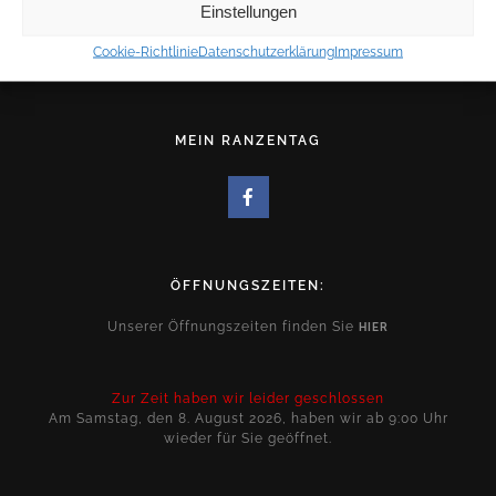
FACEBOOKSEITE
Einstellungen
Cookie-Richtlinie
Datenschutzerklärung
Impressum
MEIN RANZENTAG
ÖFFNUNGSZEITEN:
Unserer Öffnungszeiten finden Sie
HIER
Zur Zeit haben wir leider geschlossen
Am Samstag, den 8. August 2026, haben wir ab 9:00 Uhr
wieder für Sie geöffnet.