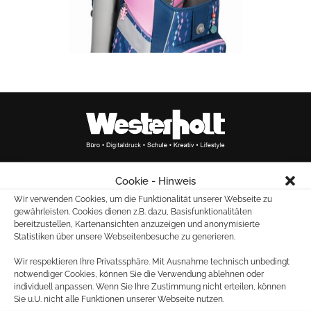
Cookie - Hinweis
Marktallee 20
Wir verwenden Cookies, um die Funktionalität unserer Webseite zu
48165 Münster
gewährleisten. Cookies dienen z.B. dazu, Basisfunktionalitäten
bereitzustellen, Kartenansichten anzuzeigen und anonymisierte
Tel.: 02501 – 261880
Statistiken über unsere Webseitenbesuche zu generieren.
Fax: 02501 – 28603
Wir respektieren Ihre Privatssphäre. Mit Ausnahme technisch unbedingt
notwendiger Cookies, können Sie die Verwendung ablehnen oder
individuell anpassen. Wenn Sie Ihre Zustimmung nicht erteilen, können
E-MAIL:
Sie u.U. nicht alle Funktionen unserer Webseite nutzen.
für allgemeine Anfragen: