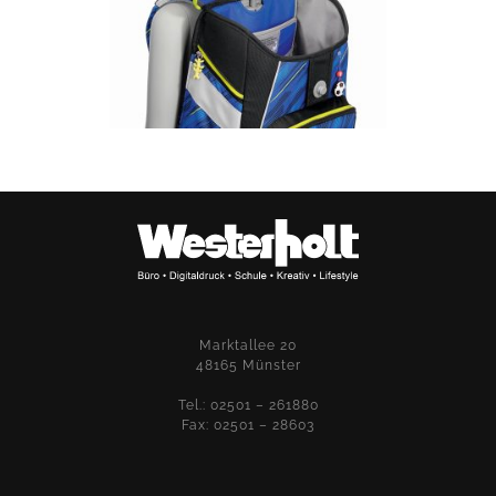
Marktallee 20
48165 Münster
Tel.: 02501 – 261880
Fax: 02501 – 28603