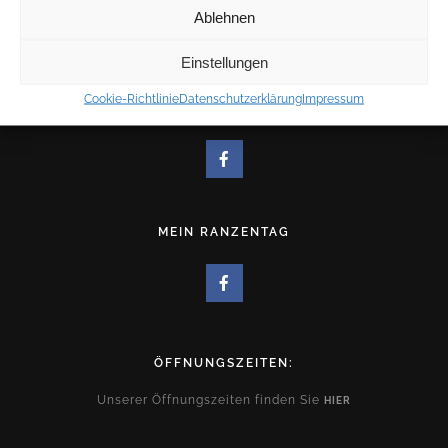
Ablehnen
KOSTENLOSE KUNDENPARKPLÄTZE
Einstellungen
Cookie-Richtlinie
Datenschutzerklärung
Impressum
FACEBOOKSEITE
MEIN RANZENTAG
ÖFFNUNGSZEITEN:
Unserer Öffnungszeiten finden Sie
HIER