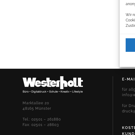
anony
Wir r
Cooki
Zusti
E-MAI
für al
info@w
Marktallee 20
für Dr
48165 Münster
druck@
Tel.: 02501 – 261880
Fax: 02501 – 28603
KOST
KUND