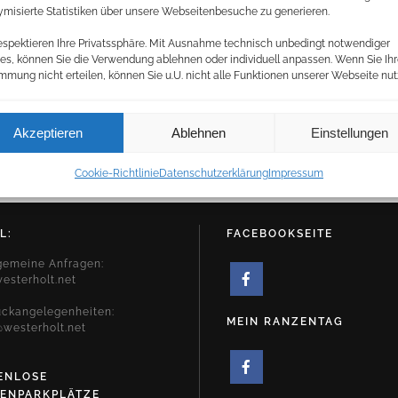
misierte Statistiken über unsere Webseitenbesuche zu generieren.
espektieren Ihre Privatssphäre. Mit Ausnahme technisch unbedingt notwendiger
es, können Sie die Verwendung ablehnen oder individuell anpassen. Wenn Sie Ih
mmung nicht erteilen, können Sie u.U. nicht alle Funktionen unserer Webseite nut
Akzeptieren
Ablehnen
Einstellungen
Cookie-Richtlinie
Datenschutzerklärung
Impressum
L:
FACEBOOKSEITE
lgemeine Anfragen:
esterholt.net
uckangelegenheiten:
MEIN RANZENTAG
westerholt.net
ENLOSE
ENPARKPLÄTZE