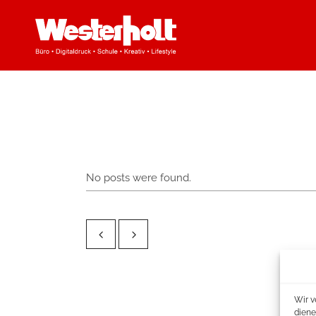
No posts were found.
Wir v
diene